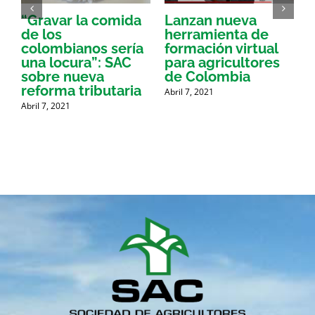
“Gravar la comida
Lanzan nueva
a
de los
herramienta de
p
colombianos sería
formación virtual
una locura”: SAC
para agricultores
sobre nueva
de Colombia
P
reforma tributaria
Abril 7, 2021
Abril 7, 2021
A