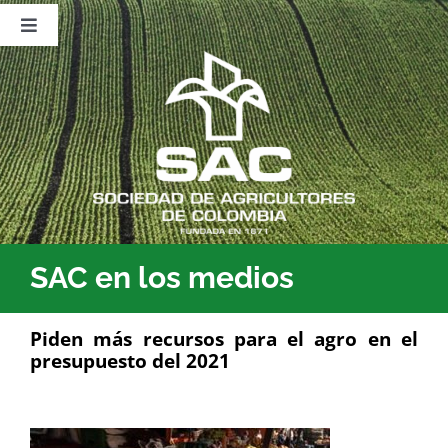
Saltar
al
Toggle
contenido
Navigation
Nosotros
Publicaciones
Sala de Prensa
Eventos
SAC en los medios
Piden más recursos para el agro en el
presupuesto del 2021