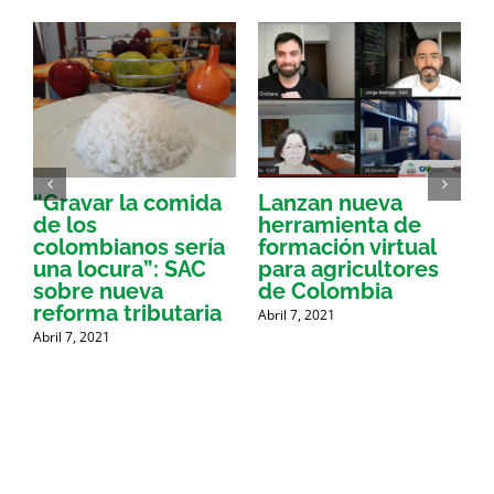
“Gravar la comida
Lanzan nueva
a
de los
herramienta de
p
colombianos sería
formación virtual
una locura”: SAC
para agricultores
sobre nueva
de Colombia
P
reforma tributaria
Abril 7, 2021
Abril 7, 2021
A