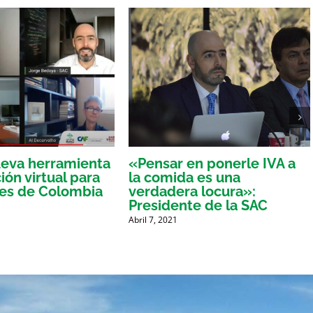
eva herramienta
«Pensar en ponerle IVA a
ón virtual para
la comida es una
res de Colombia
verdadera locura»:
Presidente de la SAC
Abril 7, 2021