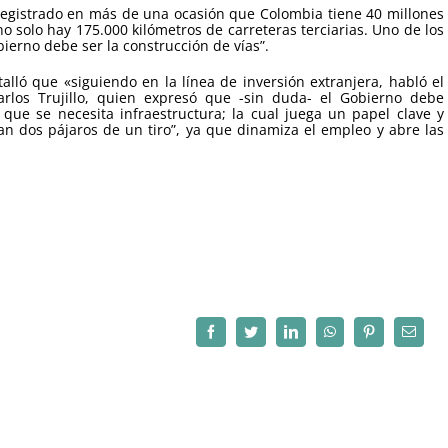
 registrado en más de una ocasión que Colombia tiene 40 millones
no solo hay 175.000 kilómetros de carreteras terciarias. Uno de los
bierno debe ser la construcción de vías”.
ló que «siguiendo en la línea de inversión extranjera, habló el
rlos Trujillo, quien expresó que -sin duda- el Gobierno debe
 que se necesita infraestructura; la cual juega un papel clave y
tan dos pájaros de un tiro”, ya que dinamiza el empleo y abre las
Facebook
Twitter
LinkedIn
WhatsApp
Pinterest
Correo
electró