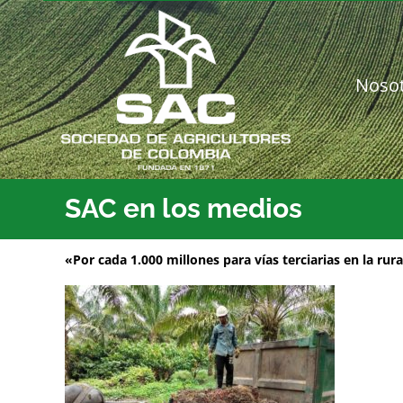
Saltar
al
contenido
Noso
SAC en los medios
«Por cada 1.000 millones para vías terciarias en la rur