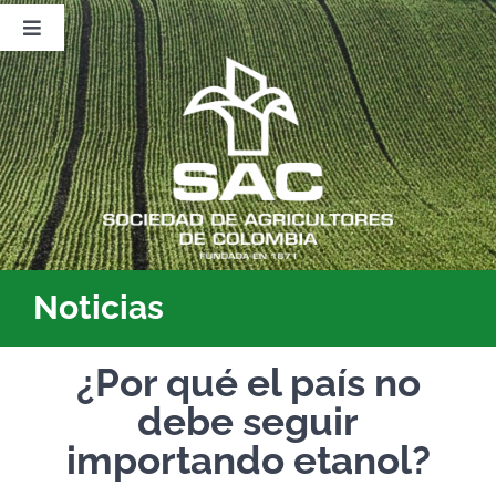
Saltar
al
Toggle
contenido
Navigation
Nosotros
Publicaciones
Sala de Prensa
Eventos
Noticias
¿Por qué el país no
debe seguir
importando etanol?