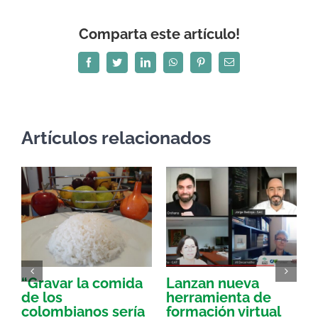
Comparta este artículo!
Facebook
Twitter
LinkedIn
WhatsApp
Pinterest
Correo
electrónico
Artículos relacionados
“Gravar la comida
Lanzan nueva
a
de los
herramienta de
p
colombianos sería
formación virtual