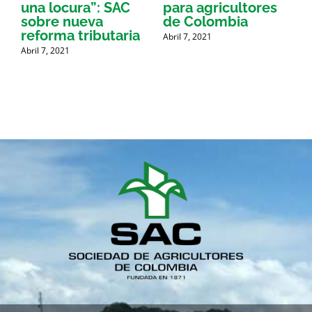
una locura”: SAC
para agricultores
sobre nueva
de Colombia
P
reforma tributaria
Abril 7, 2021
Abril 7, 2021
A