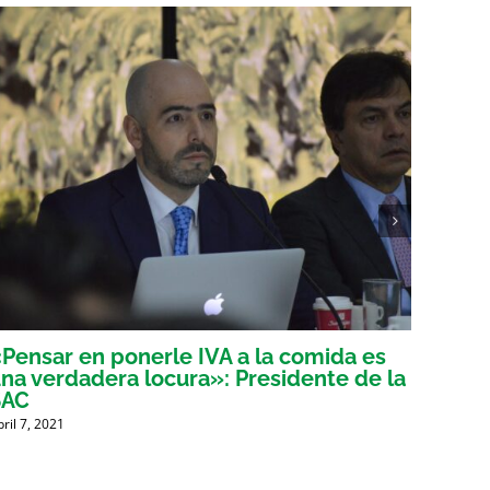
Pensar en ponerle IVA a la comida es
Voces
na verdadera locura»: Presidente de la
tribu
SAC
mient
bril 7, 2021
Abril 6, 