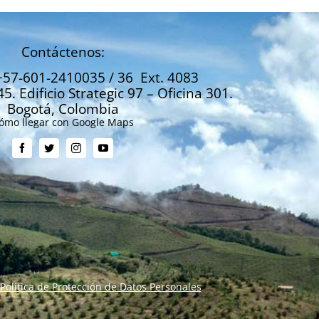
Contáctenos:
+57-601-2410035 / 36 Ext. 4083
45. Edificio Strategic 97 – Oficina 301.
Bogotá, Colombia
ómo llegar con Google Maps
Política de Protección de Datos Personales