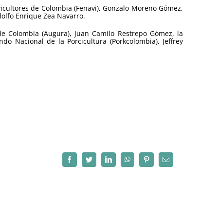
vicultores de Colombia (Fenavi), Gonzalo Moreno Gómez,
dolfo Enrique Zea Navarro.
 de Colombia (Augura), Juan Camilo Restrepo Gómez, la
do Nacional de la Porcicultura (Porkcolombia), Jeffrey
Facebook
Twitter
LinkedIn
WhatsApp
Pinterest
Correo
electrónico