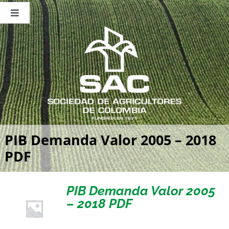
Saltar
al
Toggle
contenido
Navigation
Nosotros
Publicaciones
Sala de Prensa
Eventos
PIB Demanda Valor 2005 – 2018
PDF
PIB Demanda Valor 2005
– 2018 PDF