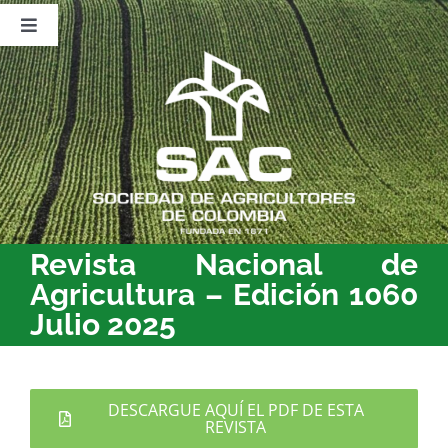
Saltar
al
Toggle
contenido
Navigation
Nosotros
Publicaciones
Sala de Prensa
Eventos
Revista Nacional de
Agricultura – Edición 1060
Julio 2025
DESCARGUE AQUÍ EL PDF DE ESTA
REVISTA