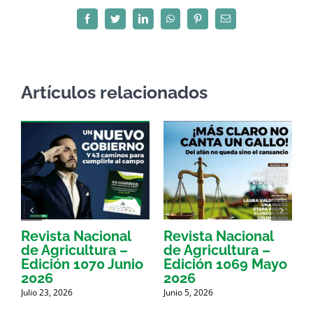
Facebook
Twitter
LinkedIn
WhatsApp
Pinterest
Correo
electrónico
Artículos relacionados
Revista Nacional
Revista Nacional
R
de Agricultura –
de Agricultura –
d
Edición 1070 Junio
Edición 1069 Mayo
E
2026
2026
Julio 23, 2026
Junio 5, 2026
M