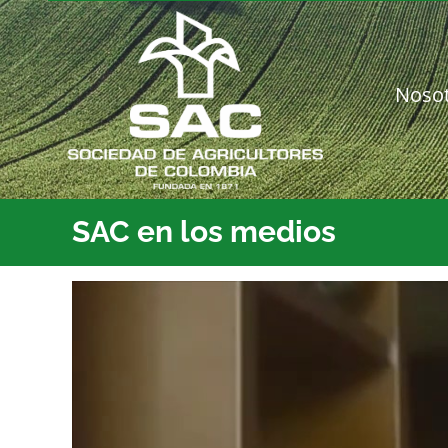
Saltar
al
contenido
Noso
SAC en los medios
Ver
imagen
más
grande