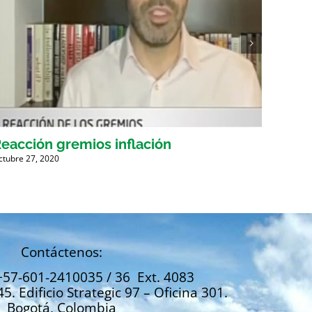
eacción gremios inflación
Empl
ctubre 27, 2020
Octubre 
Contáctenos:
+57-601-2410035 / 36 Ext. 4083
45. Edificio Strategic 97 – Oficina 301.
Bogotá, Colombia