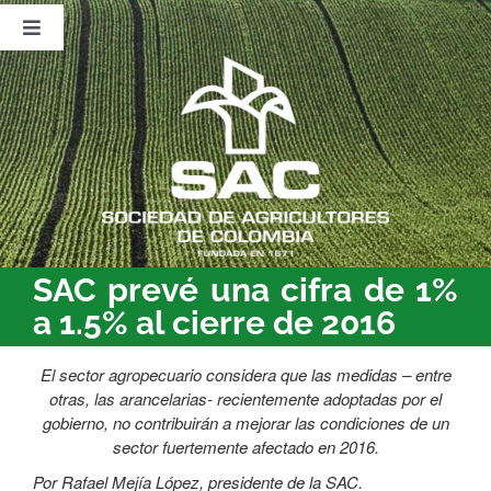
Saltar
al
Toggle
contenido
Navigation
Nosotros
Publicaciones
Sala de Prensa
Eventos
SAC prevé una cifra de 1%
a 1.5% al cierre de 2016
El sector agropecuario considera que las medidas – entre
otras, las arancelarias- recientemente adoptadas por el
gobierno, no contribuirán a mejorar las condiciones de un
sector fuertemente afectado en 2016.
Por Rafael Mejía López, presidente de la SAC.