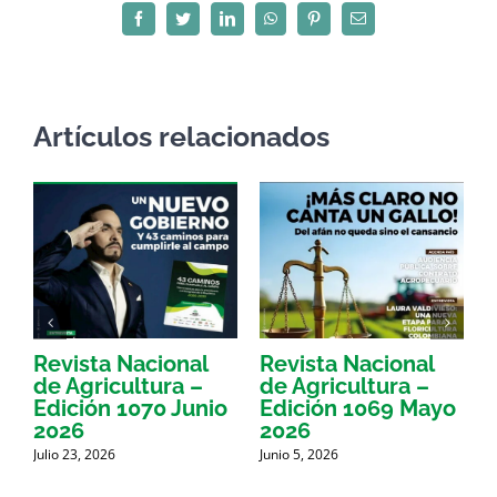
Facebook
Twitter
LinkedIn
WhatsApp
Pinterest
Correo
electrónico
Artículos relacionados
Revista Nacional
Revista Nacional
R
de Agricultura –
de Agricultura –
d
Edición 1070 Junio
Edición 1069 Mayo
E
2026
2026
Julio 23, 2026
Junio 5, 2026
M