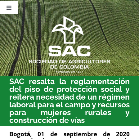
Saltar
al
Toggle
contenido
Navigation
Nosotros
Publicaciones
Sala de Prensa
Eventos
SAC resalta la reglamentación
del piso de protección social y
reitera necesidad de un régimen
laboral para el campo y recursos
para mujeres rurales y
construcción de vías
Bogotá, 01 de septiembre de 2020