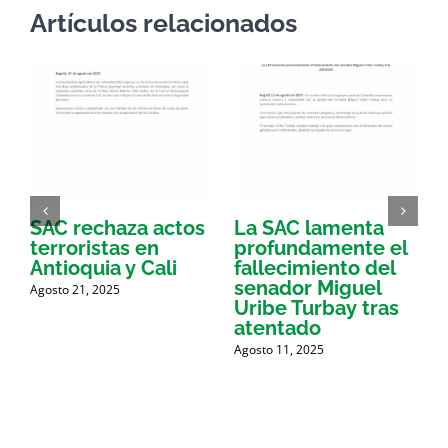
Artículos relacionados
SAC rechaza actos
La SAC lamenta
E
terroristas en
profundamente el
d
Antioquia y Cali
fallecimiento del
l
a
senador Miguel
Agosto 21, 2025
e
Uribe Turbay tras
p
atentado
Agosto 11, 2025
M