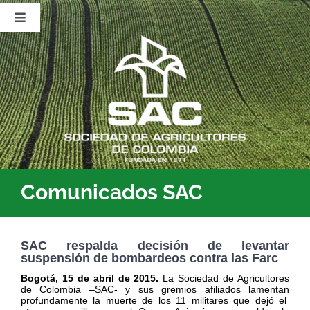
Saltar
al
Toggle
contenido
Navigation
Nosotros
Publicaciones
Sala de Prensa
Eventos
Comunicados SAC
SAC respalda decisión de levantar
suspensión de bombardeos contra las Farc
Bogotá, 15 de abril de 2015.
La Sociedad de Agricultores
de Colombia –SAC- y sus gremios afiliados lamentan
profundamente la muerte de los 11 militares que dejó el