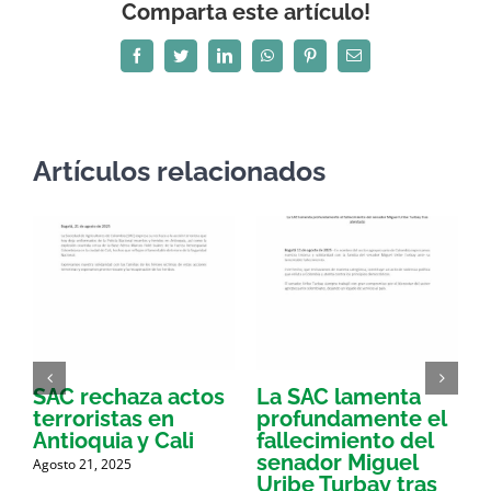
Comparta este artículo!
Facebook
Twitter
LinkedIn
WhatsApp
Pinterest
Correo
electrónico
Artículos relacionados
SAC rechaza actos
La SAC lamenta
E
terroristas en
profundamente el
d
Antioquia y Cali
fallecimiento del
l
a
senador Miguel
Agosto 21, 2025
e
Uribe Turbay tras
p