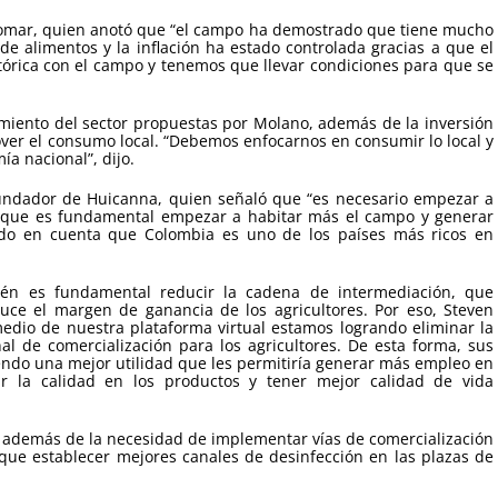
 Pomar, quien anotó que “el campo ha demostrado que tiene mucho
e alimentos y la inflación ha estado controlada gracias a que el
rica con el campo y tenemos que llevar condiciones para que se
imiento del sector propuestas por Molano, además de la inversión
mover el consumo local. “Debemos enfocarnos en consumir lo local y
a nacional”, dijo.
fundador de Huicanna, quien señaló que “es necesario empezar a
ó que es fundamental empezar a habitar más el campo y generar
endo en cuenta que Colombia es uno de los países más ricos en
én es fundamental reducir la cadena de intermediación, que
duce el margen de ganancia de los agricultores. Por eso, Steven
edio de nuestra plataforma virtual estamos logrando eliminar la
l de comercialización para los agricultores. De esta forma, sus
endo una mejor utilidad que les permitiría generar más empleo en
ar la calidad en los productos y tener mejor calidad de vida
 además de la necesidad de implementar vías de comercialización
 que establecer mejores canales de desinfección en las plazas de