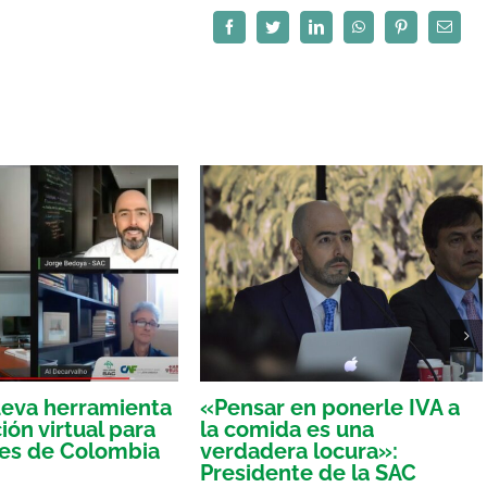
Facebook
Twitter
LinkedIn
WhatsApp
Pinterest
Correo
electró
eva herramienta
«Pensar en ponerle IVA a
ón virtual para
la comida es una
res de Colombia
verdadera locura»:
Presidente de la SAC