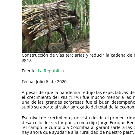
Construcción de vías terciarias y reducir la cadena de
agro.
Fuente:
La República
Fecha: Julio 6 de 2020
A pesar de que la pandemia redujo las expectativas de 
el crecimiento del PIB (1,1%) fue mucho menor a las
una de las grandes sorpresas fue el buen desempeño 
subió su aporte al valor agregado del total de la econo
Ese nivel de crecimiento, no visto desde el primer tri
desarrollo del sector pues, como dijo Jorge Enrique Bed
“el campo le cumplió a Colombia al garantizarle a las
hay ahora que ayudarle a la ruralidad de nuestro país”.