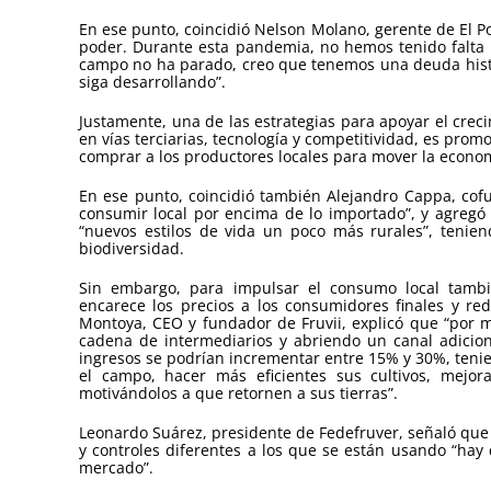
En ese punto, coincidió Nelson Molano, gerente de El
poder. Durante esta pandemia, no hemos tenido falta d
campo no ha parado, creo que tenemos una deuda histó
siga desarrollando”.
Justamente, una de las estrategias para apoyar el crec
en vías terciarias, tecnología y competitividad, es pro
comprar a los productores locales para mover la economí
En ese punto, coincidió también Alejandro Cappa, co
consumir local por encima de lo importado”, y agreg
“nuevos estilos de vida un poco más rurales”, teni
biodiversidad.
Sin embargo, para impulsar el consumo local tambi
encarece los precios a los consumidores finales y re
Montoya, CEO y fundador de Fruvii, explicó que “por m
cadena de intermediarios y abriendo un canal adiciona
ingresos se podrían incrementar entre 15% y 30%, teni
el campo, hacer más eficientes sus cultivos, mejor
motivándolos a que retornen a sus tierras”.
Leonardo Suárez, presidente de Fedefruver, señaló que
y controles diferentes a los que se están usando “hay
mercado”.