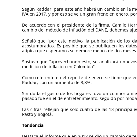
Según Raddar, para este año habrá un cambio en la medi
IVA en 2017, y por eso se ve un gran freno en enero, por
De acuerdo con el presidente de la firma, Camilo Herr
cambio del método de inflación del DANE, debemos ajus
Señaló que “por este motivo, la publicación de los d
acostumbrados. Es posible que se publiquen los datos
atípica que esperamos se demore menos de dos meses y 
Sostuvo que “aprovechando esto, se analizarán nuevos
medición de inflación en Colombia”.
Como referente en el reporte de enero se tiene que e
Raddar, con un aumento de 3,3%.
Sin duda el gasto de los hogares tuvo un comportamien
pasado fue en el de entretenimiento, seguido por moda,
Las cifras reflejan que solo cuatro de las 13 principal
Pasto y Bogotá.
Tendencia
Destaca el informe que en 2018 se dio un cambio de t