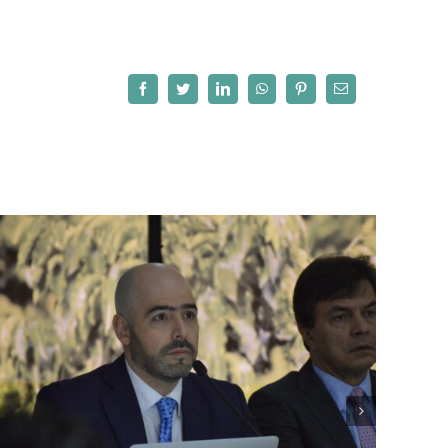
Facebook
Twitter
LinkedIn
WhatsApp
Pinterest
Correo
electrónico