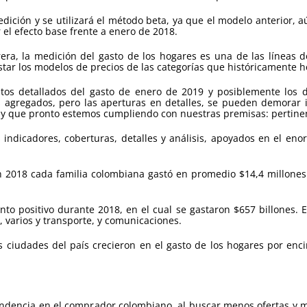
ción y se utilizará el método beta, ya que el modelo anterior, aún
 el efecto base frente a enero de 2018.
era, la medición del gasto de los hogares es una de las líneas d
tar los modelos de precios de las categorías que históricamente 
atos detallados del gasto de enero de 2019 y posiblemente los 
 agregados, pero las aperturas en detalles, se pueden demorar i
que pronto estemos cumpliendo con nuestras premisas: pertinenci
 indicadores, coberturas, detalles y análisis, apoyados en el en
n 2018 cada familia colombiana gastó en promedio $14,4 millones
to positivo durante 2018, en el cual se gastaron $657 billones. 
 varios y transporte, y comunicaciones.
es ciudades del país crecieron en el gasto de los hogares por enc
endencia en el comprador colombiano, al buscar menos ofertas y 