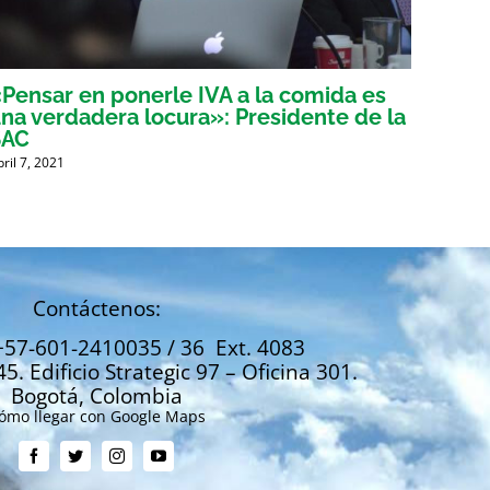
Pensar en ponerle IVA a la comida es
Voces
na verdadera locura»: Presidente de la
tribu
SAC
mient
bril 7, 2021
Abril 6, 
Contáctenos:
+57-601-2410035 / 36 Ext. 4083
45. Edificio Strategic 97 – Oficina 301.
Bogotá, Colombia
ómo llegar con Google Maps