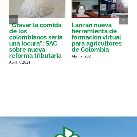
“Gravar la comida
Lanzan nueva
a
de los
herramienta de
p
colombianos sería
formación virtual
una locura”: SAC
para agricultores
sobre nueva
de Colombia
P
reforma tributaria
Abril 7, 2021
Abril 7, 2021
A