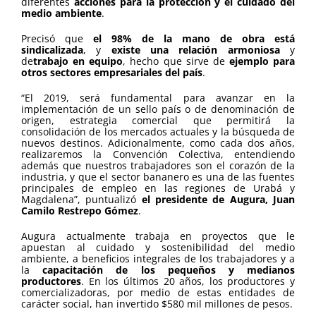
diferentes
acciones para la protección y el cuidado del
medio ambiente
.
Precisó que
el 98% de la mano de obra está
sindicalizada
, y
existe una relación armoniosa
y
de
trabajo en equipo
, hecho que sirve de
ejemplo para
otros sectores empresariales del país
.
“El 2019, será fundamental para avanzar en la
implementación de un sello país o de denominación de
origen, estrategia comercial que permitirá la
consolidación de los mercados actuales y la búsqueda de
nuevos destinos. Adicionalmente, como cada dos años,
realizaremos la Convención Colectiva, entendiendo
además que nuestros trabajadores son el corazón de la
industria, y que el sector bananero es una de las fuentes
principales de empleo en las regiones de Urabá y
Magdalena”, puntualizó
el presidente de Augura, Juan
Camilo Restrepo Gómez
.
Augura actualmente trabaja en proyectos que le
apuestan al cuidado y sostenibilidad del medio
ambiente, a beneficios integrales de los trabajadores y a
la
capacitación de los pequeños y medianos
productores
. En los últimos 20 años, los productores y
comercializadoras, por medio de estas entidades de
carácter social, han invertido $580 mil millones de pesos.