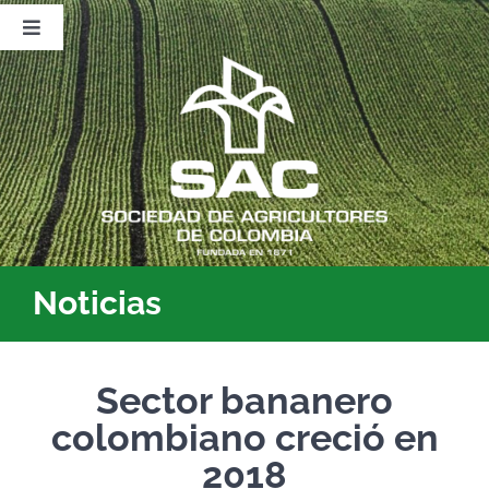
Saltar
al
Toggle
contenido
Navigation
Nosotros
Publicaciones
Sala de Prensa
Eventos
Noticias
Sector bananero
colombiano creció en
2018