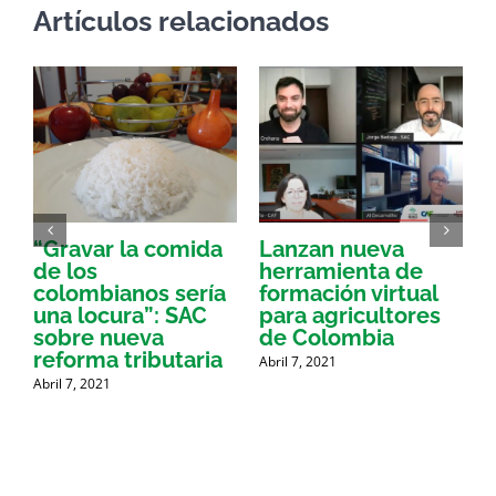
Artículos relacionados
“Gravar la comida
Lanzan nueva
a
de los
herramienta de
p
colombianos sería
formación virtual
una locura”: SAC
para agricultores
sobre nueva
de Colombia
P
reforma tributaria
Abril 7, 2021
Abril 7, 2021
A