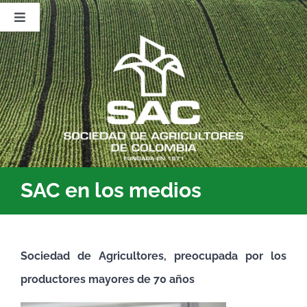
Saltar
al
Toggle
contenido
Navigation
Nosotros
Publicaciones
Sala de Prensa
Eventos
SAC en los medios
Sociedad de Agricultores, preocupada por los
productores mayores de 70 años