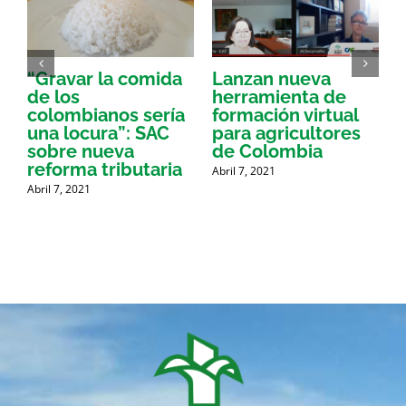
“Gravar la comida
Lanzan nueva
a
de los
herramienta de
p
colombianos sería
formación virtual
una locura”: SAC
para agricultores
sobre nueva
de Colombia
P
reforma tributaria
Abril 7, 2021
Abril 7, 2021
A