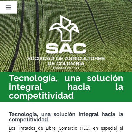
Saltar
al
Toggle
contenido
Navigation
Nosotros
Publicaciones
Sala de Prensa
Eventos
Tecnología, una solución
integral hacia la
competitividad
Tecnología, una solución integral hacia la
competitividad
Los Tratados de Libre Comercio (TLC), en especial el