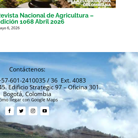
evista Nacional de Agricultura –
Revis
dición 1068 Abril 2026
Edici
ayo 6, 2026
Marzo 31
Contáctenos:
+57-601-2410035 / 36 Ext. 4083
45. Edificio Strategic 97 – Oficina 301.
Bogotá, Colombia
ómo llegar con Google Maps