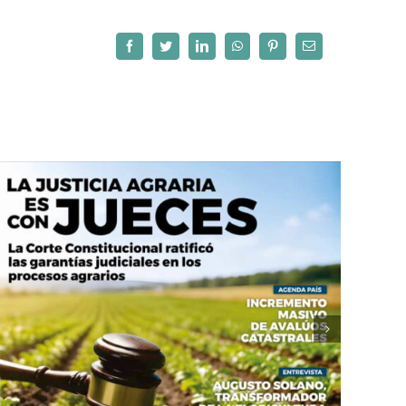
Facebook
Twitter
LinkedIn
WhatsApp
Pinterest
Correo
electrónico