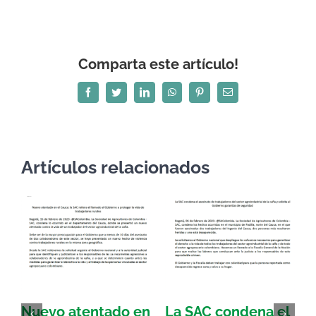
Comparta este artículo!
Facebook
Twitter
LinkedIn
WhatsApp
Pinterest
Correo
electrónico
Artículos relacionados
Nuevo atentado en
La SAC condena el
S