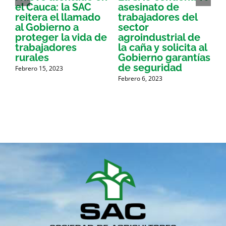
el Cauca: la SAC
asesinato de
reitera el llamado
trabajadores del
i
al Gobierno a
sector
proteger la vida de
agroindustrial de
a
trabajadores
la caña y solicita al
a
rurales
Gobierno garantías
de seguridad
p
Febrero 15, 2023
Febrero 6, 2023
g
A