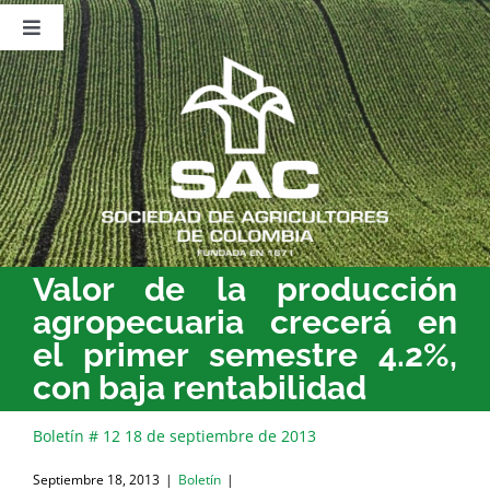
Saltar
al
Toggle
contenido
Navigation
Nosotros
Publicaciones
Sala de Prensa
Eventos
Valor de la producción
agropecuaria crecerá en
el primer semestre 4.2%,
con baja rentabilidad
Boletín # 12 18 de septiembre de 2013
Septiembre 18, 2013
|
Boletín
|