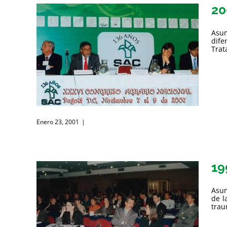
20
Asum
dife
Trat
Enero 23, 2001
|
19
Asum
de l
trau