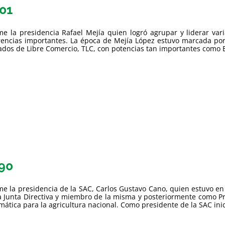
01
e la presidencia Rafael Mejía quien logró agrupar y liderar vari
rencias importantes. La época de Mejía López estuvo marcada por 
ados de Libre Comercio, TLC, con potencias tan importantes como Est
90
e la presidencia de la SAC, Carlos Gustavo Cano, quien estuvo e
a Junta Directiva y miembro de la misma y posteriormente como Pr
mática para la agricultura nacional. Como presidente de la SAC inici