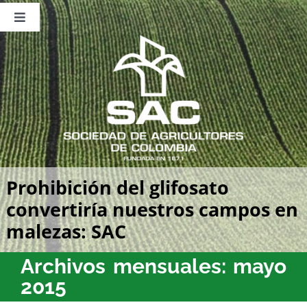
Saltar
al
Toggle
contenido
Navigation
Nosotros
Publicaciones
Sala de Prensa
Eventos
Prohibición del glifosato
convertiría nuestros campos en
malezas: SAC
Archivos mensuales:
mayo
2015