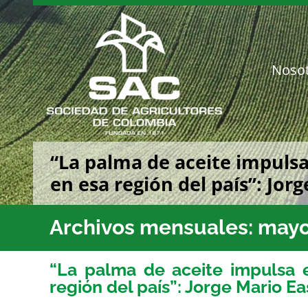
Saltar
al
contenido
Noso
“La palma de aceite impulsa
en esa región del país”: Jo
Archivos mensuales:
mayo
“La palma de aceite impulsa e
región del país”: Jorge Mario 