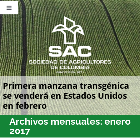
Saltar
al
Toggle
contenido
Navigation
Nosotros
Publicaciones
Sala de Prensa
Eventos
Primera manzana transgénica
se venderá en Estados Unidos
en febrero
Archivos mensuales:
enero
2017