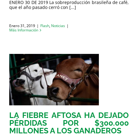
ENERO 30 DE 2019 La sobreproducción brasileña de café,
que el año pasado cerró con [...]
Enero 31, 2019
|
Flash
,
Noticias
|
Más Información
LA FIEBRE AFTOSA HA DEJADO
PÉRDIDAS POR $300.000
MILLONES A LOS GANADEROS