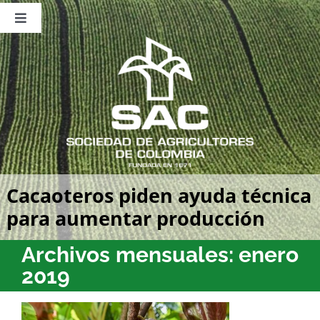
Saltar
al
Toggle
contenido
Navigation
Nosotros
Publicaciones
Sala de Prensa
Eventos
Cacaoteros piden ayuda técnica
para aumentar producción
Archivos mensuales:
enero
2019