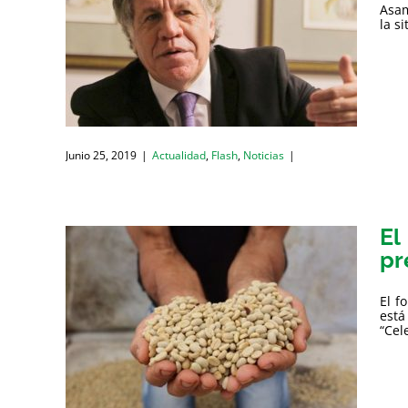
Asam
la s
Junio 25, 2019
|
Actualidad
,
Flash
,
Noticias
|
El
pr
El f
está
“Cel