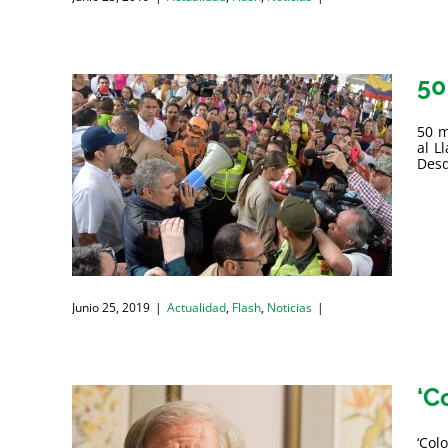
50
50 m
al L
Desd
Junio 25, 2019
|
Actualidad
,
Flash
,
Noticias
|
‘C
‘Col