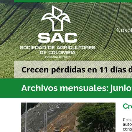
Saltar
al
contenido
Noso
Crecen pérdidas en 11 días d
Archivos mensuales:
junio
Cr
Crec
auto
cons