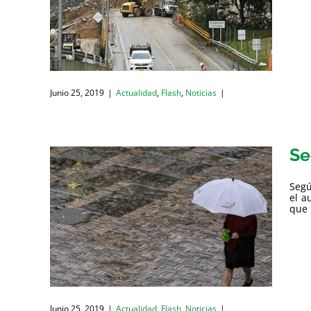
Junio 25, 2019
|
Actualidad
,
Flash
,
Noticias
|
Se
Segú
el a
que 
Junio 25, 2019
|
Actualidad
,
Flash
,
Noticias
|