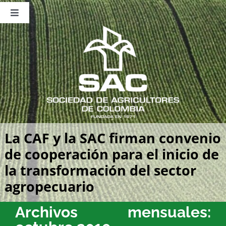
Saltar
al
Toggle
contenido
Navigation
Nosotros
Publicaciones
Sala de Prensa
Eventos
La CAF y la SAC firman convenio
de cooperación para el inicio de
la transformación del sector
agropecuario
Archivos mensuales: