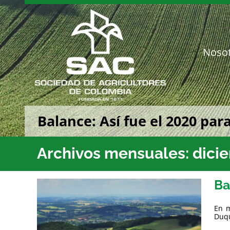
Saltar
al
contenido
Noso
Balance: Así fue el 2020 par
Archivos mensuales:
dici
Ba
En m
Duqu