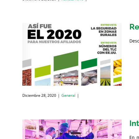
Re
Desc
Diciembre 28, 2020
|
General
|
In
En m