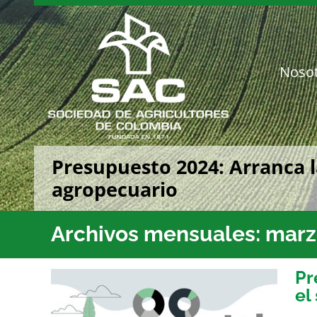
Saltar
al
contenido
Noso
Presupuesto 2024: Arranca l
agropecuario
Archivos mensuales:
marz
Pr
el