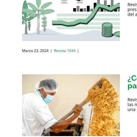
Revi
pres
del 
Marzo 23, 2024
|
Revista 1044
|
¿C
pa
Revi
las 
una 