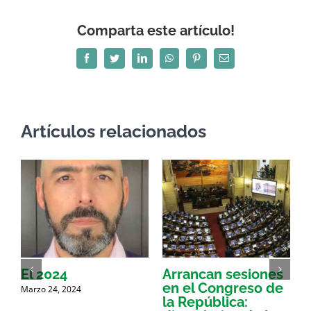
Comparta este artículo!
Facebook
Twitter
LinkedIn
WhatsApp
Pinterest
Correo
electrónico
Artículos relacionados
El 2024
Arrancan sesiones
E
en el Congreso de
F
Marzo 24, 2024
la República:
r