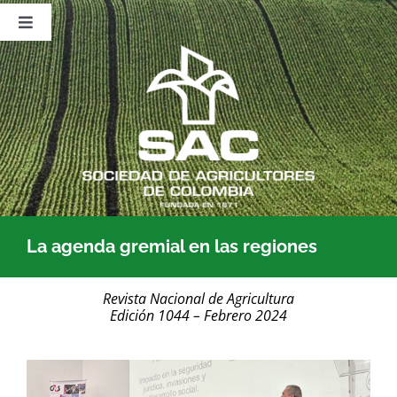
Saltar
al
Toggle
contenido
Navigation
Nosotros
Publicaciones
Sala de Prensa
Eventos
La agenda gremial en las regiones
Revista Nacional de Agricultura
Edición 1044 – Febrero 2024