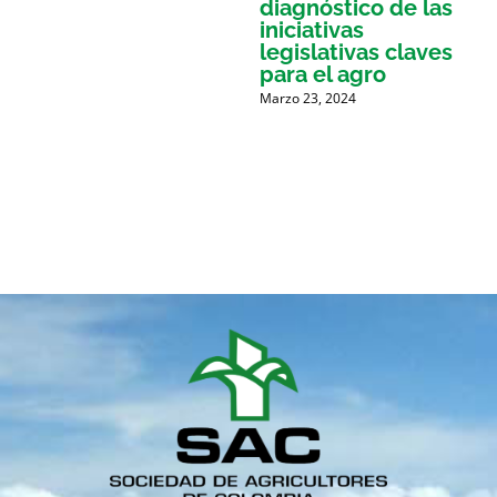
diagnóstico de las
a
iniciativas
M
legislativas claves
para el agro
Marzo 23, 2024