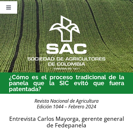
Saltar
al
Toggle
contenido
Navigation
Nosotros
Publicaciones
Sala de Prensa
Eventos
¿Cómo es el proceso tradicional de la
panela que la SIC evitó que fuera
patentada?
Revista Nacional de Agricultura
Edición 1044 – Febrero 2024
Entrevista Carlos Mayorga, gerente general
de Fedepanela