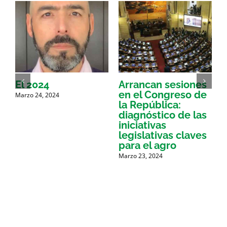
El 2024
Arrancan sesiones
E
en el Congreso de
F
Marzo 24, 2024
la República:
r
diagnóstico de las
a
iniciativas
M
legislativas claves
para el agro
Marzo 23, 2024