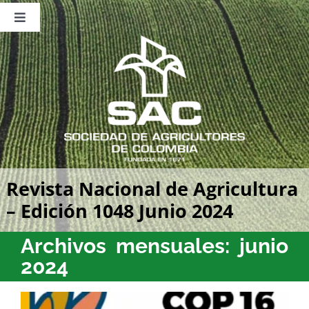
Saltar
al
Toggle
contenido
Navigation
Nosotros
Publicaciones
Sala de Prensa
Eventos
Revista Nacional de Agricultura
– Edición 1048 Junio 2024
Archivos mensuales:
junio
2024