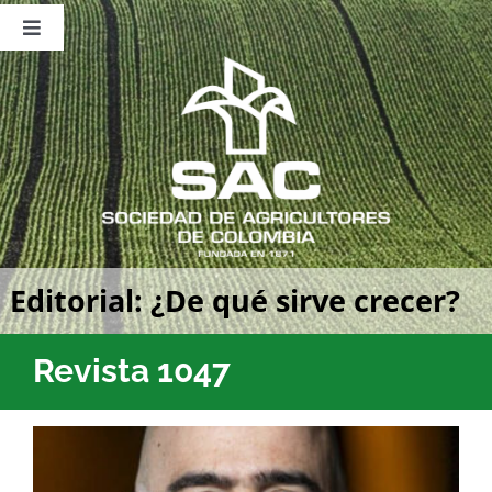
Saltar
al
Toggle
contenido
Navigation
Nosotros
Publicaciones
Sala de Prensa
Eventos
Editorial: ¿De qué sirve crecer?
Revista 1047