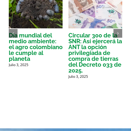
Día mundial del
Circular 300 de la
medio ambiente:
SNR: Así ejercerá la
el agro colombiano
ANT la opción
a
le cumple al
privilegiada de
planeta
compra de tierras
r
del Decreto 033 de
e
Julio 3, 2025
2025.
J
Julio 3, 2025