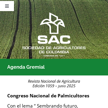
Saltar
al
Toggle
contenido
Navigation
Nosotros
Publicaciones
Sala de Prensa
Eventos
Agenda Gremial
Revista Nacional de Agricultura
Edición 1059 –
2025
Junio
Congreso Nacional de Palmicultores
Con el lema “ Sembrando futuro,