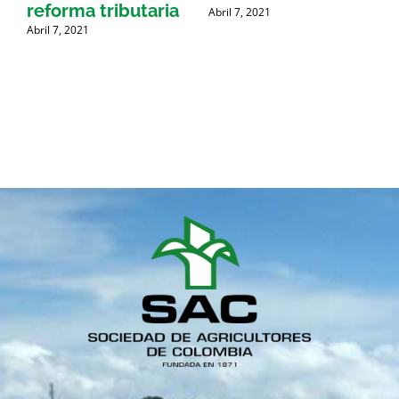
reforma tributaria
Abril 7, 2021
Abril 7, 2021
A