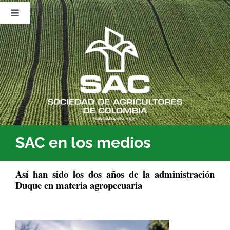
Saltar
al
Toggle
contenido
Navigation
Nosotros
Publicaciones
Sala de Prensa
Eventos
SAC en los medios
Así han sido los dos años de la administración
Duque en materia agropecuaria