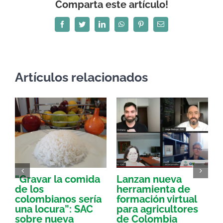
Comparta este artículo!
Facebook
Twitter
LinkedIn
WhatsApp
Pinterest
Correo
electrónico
Artículos relacionados
“Gravar la comida
Lanzan nueva
a
de los
herramienta de
p
colombianos sería
formación virtual
una locura”: SAC
para agricultores
sobre nueva
de Colombia
P