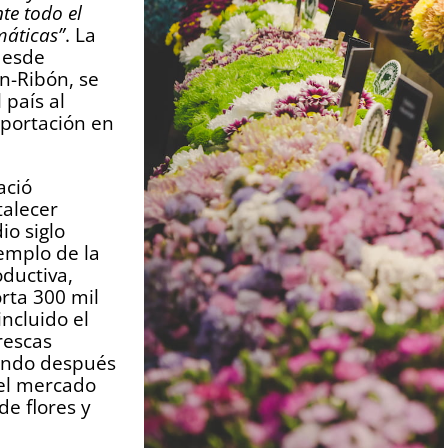
te todo el
máticas”
. La
desde
n-Ribón, se
 país al
exportación en
ació
talecer
io siglo
emplo de la
oductiva,
orta 300 mil
incluido el
rescas
mundo después
del mercado
e flores y