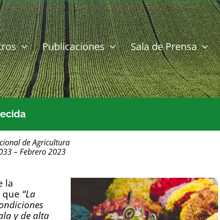
tros
Publicaciones
Sala de Prensa
recida
cional de Agricultura
1033 – Febrero 2023
 la
4 que
“La
ondiciones
ala y de alta