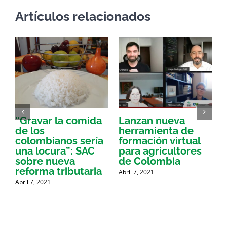
Artículos relacionados
“Gravar la comida
Lanzan nueva
a
de los
herramienta de
p
colombianos sería
formación virtual
una locura”: SAC
para agricultores
sobre nueva
de Colombia
P
reforma tributaria
Abril 7, 2021
Abril 7, 2021
A