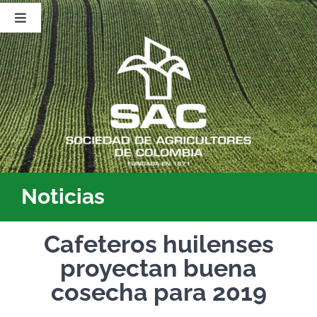
Saltar
al
Toggle
contenido
Navigation
Nosotros
Publicaciones
Sala de Prensa
Eventos
Noticias
Cafeteros huilenses
proyectan buena
cosecha para 2019