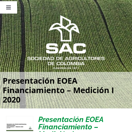
Saltar
al
Toggle
contenido
Navigation
Nosotros
Publicaciones
Sala de Prensa
Eventos
Presentación EOEA
Financiamiento – Medición I
2020
Presentación EOEA
Financiamiento –