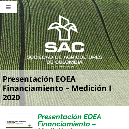
Saltar
al
Toggle
contenido
Navigation
Nosotros
Publicaciones
Sala de Prensa
Eventos
Presentación EOEA
Financiamiento – Medición I
2020
Presentación EOEA
Financiamiento –