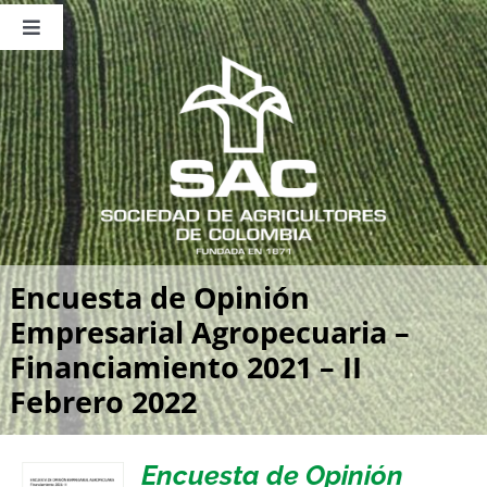
Saltar
al
Toggle
contenido
Navigation
Nosotros
Publicaciones
Sala de Prensa
Eventos
Encuesta de Opinión
Empresarial Agropecuaria –
Financiamiento 2021 – II
Febrero 2022
Encuesta de Opinión