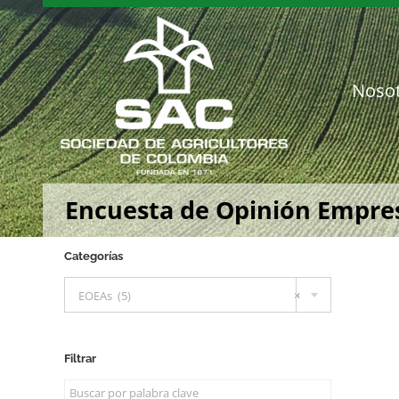
Saltar
al
contenido
Noso
Encuesta de Opinión Empresa
Categorías

EOEAs (5)
×
Filtrar