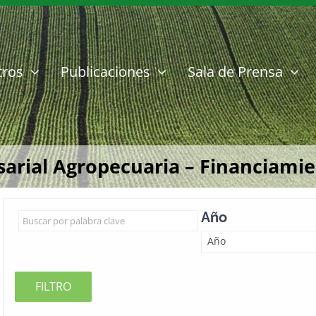
tros
Publicaciones
Sala de Prensa
rial Agropecuaria – Financiamient
Año
Año
FILTRO