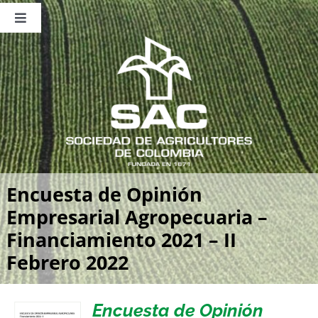
Saltar
al
Toggle
contenido
Navigation
Nosotros
Publicaciones
Sala de Prensa
Eventos
Encuesta de Opinión
Empresarial Agropecuaria –
Financiamiento 2021 – II
Febrero 2022
Encuesta de Opinión