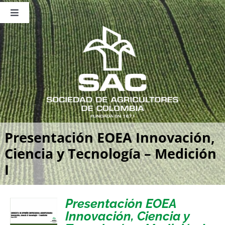
Saltar
al
Toggle
contenido
Navigation
Nosotros
Publicaciones
Sala de Prensa
Eventos
Presentación EOEA Innovación,
Ciencia y Tecnología – Medición
I
Presentación EOEA
Innovación, Ciencia y