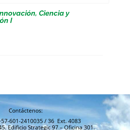
nnovación, Ciencia y
ón I
Contáctenos:
+57-601-2410035 / 36 Ext. 4083
45. Edificio Strategic 97 – Oficina 301.