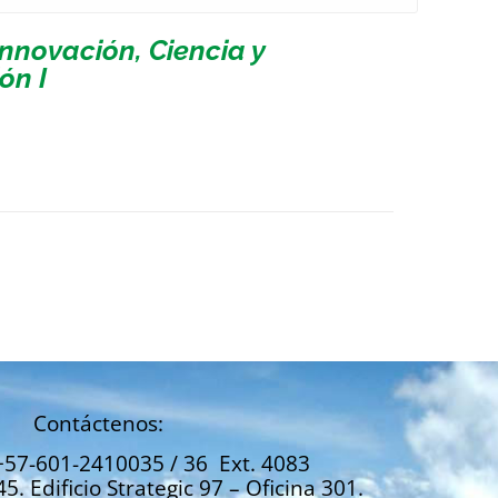
nnovación, Ciencia y
ón I
Contáctenos:
+57-601-2410035 / 36 Ext. 4083
45. Edificio Strategic 97 – Oficina 301.