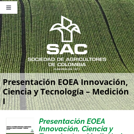
Saltar
al
Toggle
contenido
Navigation
Nosotros
Publicaciones
Sala de Prensa
Eventos
Presentación EOEA Innovación,
Ciencia y Tecnología – Medición
I
Presentación EOEA
Innovación, Ciencia y