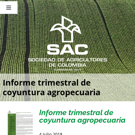
Saltar
al
Toggle
contenido
Navigation
Nosotros
Publicaciones
Sala de Prensa
Eventos
Informe trimestral de
coyuntura agropecuaria
Informe trimestral de
coyuntura agropecuaria
4 Julio 2018