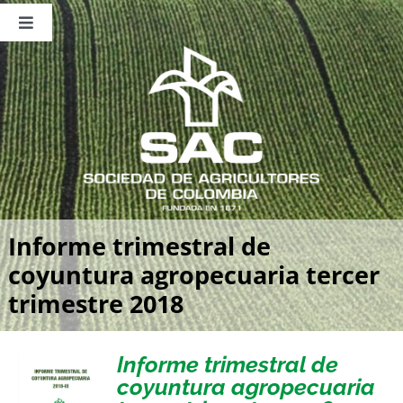
Saltar
al
Toggle
contenido
Navigation
Nosotros
Publicaciones
Sala de Prensa
Eventos
Informe trimestral de
coyuntura agropecuaria tercer
trimestre 2018
Informe trimestral de
coyuntura agropecuaria