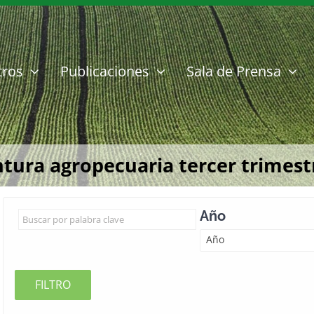
tros
Publicaciones
Sala de Prensa
tura agropecuaria tercer trimest
Año
Año
FILTRO