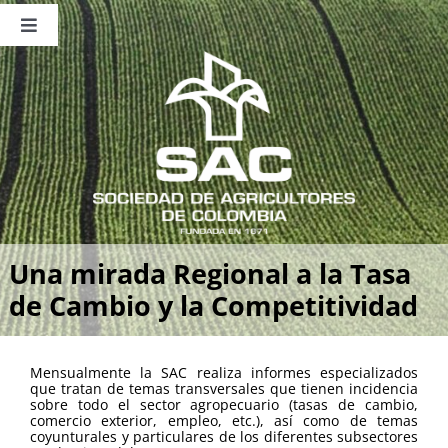
Saltar
al
Toggle
contenido
Navigation
Nosotros
Publicaciones
Sala de Prensa
Eventos
Una mirada Regional a la Tasa
de Cambio y la Competitividad
Mensualmente la SAC realiza informes especializados
que tratan de temas transversales que tienen incidencia
sobre todo el sector agropecuario (tasas de cambio,
comercio exterior, empleo, etc.), así como de temas
coyunturales y particulares de los diferentes subsectores