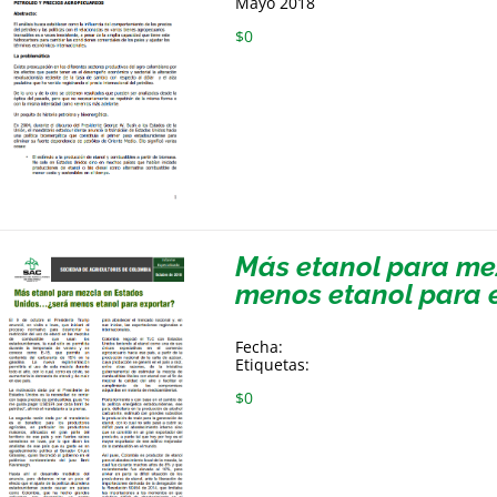
Mayo 2018
$
0
Más etanol para me
menos etanol para 
Fecha:
Etiquetas:
$
0