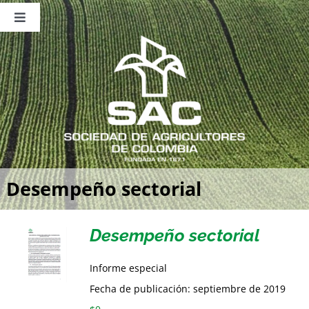
Saltar
al
Toggle
contenido
Navigation
Nosotros
Publicaciones
Sala de Prensa
Eventos
Desempeño sectorial
Desempeño sectorial
Informe especial
Fecha de publicación: septiembre de 2019